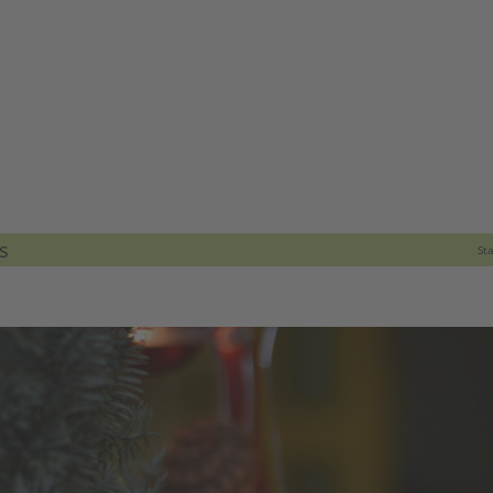
s
St
iew
arger
mage